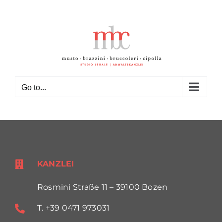
Skip
to
content
Go to...
KANZLEI
Rosmini Straße 11 – 39100 Bozen
T. +39 0471 973031