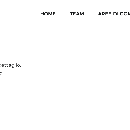
HOME
TEAM
AREE DI C
ettaglio.
g.