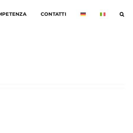
OMPETENZA
CONTATTI
Home
»
Archivi per admin